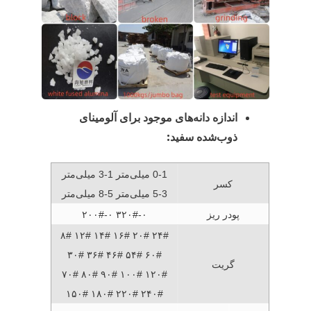
اندازه دانه‌های موجود برای آلومینای
ذوب‌شده سفید:
0-1 میلی‌متر 1-3 میلی‌متر
کسر
3-5 میلی‌متر 5-8 میلی‌متر
پودر ریز
۲۰۰#-۰ ۳۲۰#-۰
۸# ۱۲# ۱۴# ۱۶# ۲۰# ۲۴#
۳۰# ۳۶# ۴۶# ۵۴# ۶۰#
گریت
۷۰# ۸۰# ۹۰# ۱۰۰# ۱۲۰#
۱۵۰# ۱۸۰# ۲۲۰# ۲۴۰#