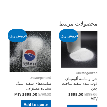
محصولات مرتبط
فروش ویژه!
فروش ویژه!
Uncategorized
Uncategorized
شن و ماسه آلومینای
ذوب شده سفید ساخت
ساینده‌های سفید، سنگ
چین
سنباده مصنوعی
/MT
$
699.00
$
799.00
$
699.00
$
899.00
/MT
Add to quote