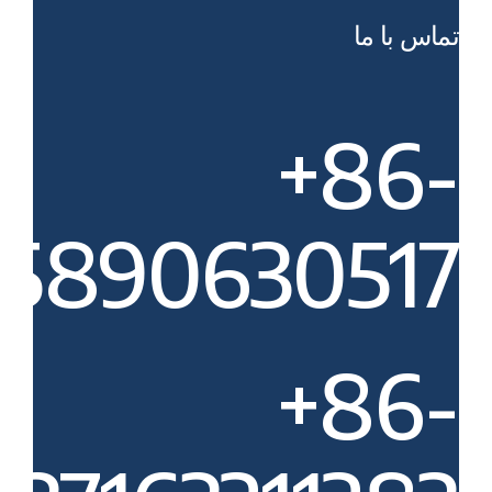
تماس با ما
‎+86-
15890630517‎
‎+86-