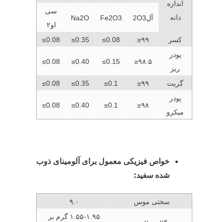
اندازه
سی
دانه
آل2O3
Fe2O3
Na2O
او۲
کسر
≥۹۹
≤0.08
≤0.35
≤0.08
پودر
≤0.08
≤0.40
≤0.15
≥۹۸.۵
ریز
گریت
≥۹۹
≤0.1
≤0.35
≤0.08
پودر
≤0.08
≤0.40
≤0.1
≥۹۸
میکرو
خواص فیزیکی معمول برای آلومینای ذوب
شده سفید:
سختی موس
۹.۰
۱.۵۵-۱.۹۵ گرم بر