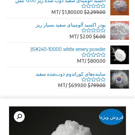
اکسید آلومینای سفید ذوب شده ریز 1200 مش
/MT
$
1,800.00
$
2,299.00
امتیاز
0
از
پودر اکسید آلومینای سفید بسیار ریز
5
/MT
$
2.00
$
6.00
امتیاز
0
از
JIS#240-10000 white emery powder
5
/MT
$
800.00
امتیاز
0
از
ساینده‌های کوراندوم ذوب‌شده سفید
5
/MT
$
699.00
$
799.00
امتیاز
0
از
5
فروش ویژه!