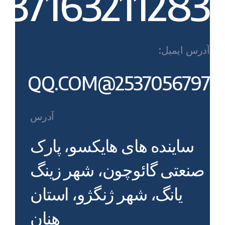
037163211283‎
آدرس ایمیل:
2537056797@QQ.COM
آدرس
ساینده های هایکسو، پارک
صنعتی گائوچون، شهر زینگ
یانگ، شهر ژنگژو، استان
هنان