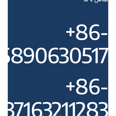
‎+86-
15890630517‎
‎+86-
037163211283‎