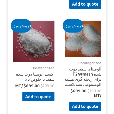
Add to quote
فروش ویژه!
فروش ویژه!
Uncategorized
Uncategorized
آلومینای سفید ذوب
شده F24#mesh
اکسید آلومینا ذوب شده
برای ریخته گری هسته
سفید با خلوص بالا
آلومینیومی سندبلاست
/MT
$
699.00
$
799.00
$
699.00
$
799.00
/MT
Add to quote
Add to quote