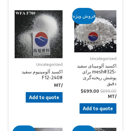
فروش ویژه!
Uncategorized
Uncategorized
اکسید آلومینای سفید
-325#mesh برای
اکسید آلومینیوم سفید
پوشش ریخته‌گری
F12-240#
دقیق
/MT
$
699.00
$
899.00
/MT
Add to quote
Add to quote