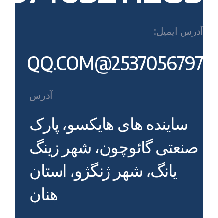
آدرس ایمیل:
2537056797@QQ.COM
آدرس
ساینده های هایکسو، پارک
صنعتی گائوچون، شهر زینگ
یانگ، شهر ژنگژو، استان
هنان