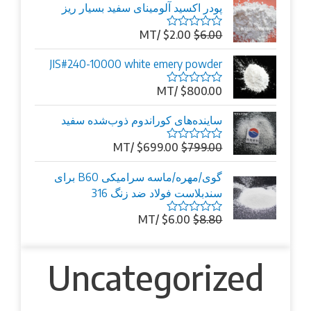
پودر اکسید آلومینای سفید بسیار ریز
/MT
$
2.00
$
6.00
امتیاز
0
از
JIS#240-10000 white emery powder
5
/MT
$
800.00
امتیاز
0
از
ساینده‌های کوراندوم ذوب‌شده سفید
5
/MT
$
699.00
$
799.00
امتیاز
0
از
گوی/مهره/ماسه سرامیکی B60 برای
5
سندبلاست فولاد ضد زنگ 316
/MT
$
6.00
$
8.80
امتیاز
0
از
5
Uncategorized